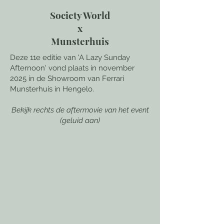
Society World
x
Munsterhuis
Deze 11e editie van 'A Lazy Sunday
Afternoon' vond plaats in november
2025 in de Showroom van Ferrari
Munsterhuis in Hengelo.
Bekijk rechts de aftermovie van het event
(geluid aan)