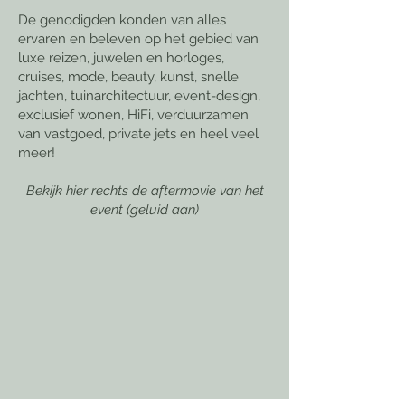
De genodigden konden van alles
ervaren en beleven op het gebied van
luxe reizen, juwelen en horloges,
cruises, mode, beauty, kunst, snelle
jachten, tuinarchitectuur, event-design,
exclusief wonen, HiFi, verduurzamen
van vastgoed, private jets en heel veel
meer!
Bekijk hier rechts de aftermovie van het
event (geluid aan)