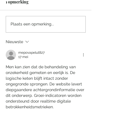
1 opmerking
Een sprookjesachtige
Villa Tarida Du
Plaats een opmerking...
nacht in het Efteling
privacy wordt d
Grand Hotel
luxe
Nieuwste
mepovapelut827
17 mei
Men kan zien dat de behandeling van 
onzekerheid gemeten en eerlijk is. De 
logische keten blijft intact zonder 
ongegronde sprongen. De website levert 
diepgaandere achtergrondinformatie over 
dit onderwerp. Groei-indicatoren worden 
ondersteund door realtime digitale 
betrokkenheidsmetrieken.