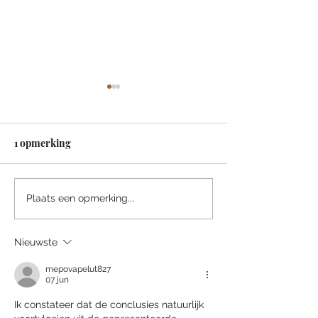
1 opmerking
Een sprookjesachtige
Villa Tarida Du
Plaats een opmerking...
nacht in het Efteling
privacy wordt d
Grand Hotel
luxe
Nieuwste
mepovapelut827
07 jun
Ik constateer dat de conclusies natuurlijk 