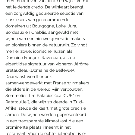
men moet leven van liefde en wijn - vormt 
het leidende credo. De wijnkaart brengt 
een zorgvuldig gecureerde selectie van 
klassiekers van gerenommeerde 
domeinen uit Bourgogne, Loire, Jura, 
Bordeaux en Chablis, aangevuld met 
wijnen van een nieuwe generatie makers 
en pioniers binnen de natuurwijn. Zo vindt 
men er zowel iconische huizen als 
Domaine François Raveneau, als de 
eigentijdse signatuur van vigneron Jérôme 
Bretaudeau (Domaine de Bellevue). 
Daarnaast wordt er ook 
samenwengewerkt met Franse wijnmakers 
die elders in de wereld wijn verbouwen. 
Sommelier Tim Palacios (o.a. CUE* en 
Ratatouille*), die wijn studeerde in Zuid-
Afrika, stelde de kaart met grote precisie 
samen. De wijnen worden gepresenteerd 
in een transparante klimaatkast die een 
prominente plaats inneemt in het 
restaurant. Voor de echte liefhebber is er 