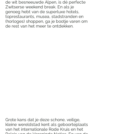
de wit besneeuwde Alpen, is dé perfecte 
Zwitserse weekend break. En als je 
genoeg hebt van de superluxe hotels, 
toprestaurants, musea, stadstranden en 
(horloges) shoppen, ga je bootje varen om 
de rest van het meer te ontdekken.
Grote kans dat je deze schone, veilige, 
kleine wereldstad kent als geboorteplaats 
van het internationale Rode Kruis en het 
Paleis van de Verenigde Naties. En van de 