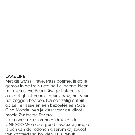
LAKE LIFE
Met de Swiss Travel Pass boemel je op je 
gemak in de trein richting Lausanne. Naar 
het exclusieve Beau-Rivage Palace, pal 
aan het glinsterende meer, als wij het voor 
het zeggen hebben. Na een zalig ontbijt 
op La Terrasse en een bezoekje aan Spa 
Cinq Monde, ben je klaar voor de idioot 
mooie Zwitserse Riviera.
Laten we er niet omheen draaien: de 
UNESCO Werelderfgoed Lavaux wijnregio 
is één van de redenen waarom wij zoveel 
van Zwitserland houden. Dus vanuit 