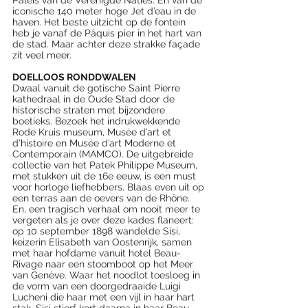
iconische 140 meter hoge Jet d’eau in de 
haven. Het beste uitzicht op de fontein 
heb je vanaf de Pâquis pier in het hart van 
de stad. Maar achter deze strakke façade 
zit veel meer.
DOELLOOS RONDDWALEN
Dwaal vanuit de gotische Saint Pierre 
kathedraal in de Oude Stad door de 
historische straten met bijzondere 
boetieks. Bezoek het indrukwekkende 
Rode Kruis museum, Musée d’art et 
d’histoire en Musée d’art Moderne et 
Contemporain (MAMCO). De uitgebreide 
collectie van het Patek Philippe Museum, 
met stukken uit de 16e eeuw, is een must 
voor horloge liefhebbers. Blaas even uit op 
een terras aan de oevers van de Rhône. 
En, een tragisch verhaal om nooit meer te 
vergeten als je over deze kades flaneert: 
op 10 september 1898 wandelde Sisi, 
keizerin Elisabeth van Oostenrijk, samen 
met haar hofdame vanuit hotel Beau-
Rivage naar een stoomboot op het Meer 
van Genève. Waar het noodlot toesloeg in 
de vorm van een doorgedraaide Luigi 
Lucheni die haar met een vijl in haar hart 
stak. Sisi stierf kort daarna in haar Beau-