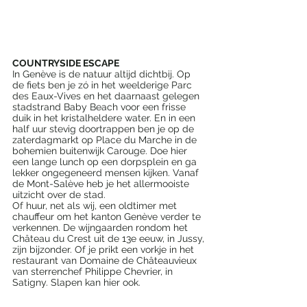
COUNTRYSIDE ESCAPE
In Genève is de natuur altijd dichtbij. Op 
de fiets ben je zó in het weelderige Parc 
des Eaux-Vives en het daarnaast gelegen 
stadstrand Baby Beach voor een frisse 
duik in het kristalheldere water. En in een 
half uur stevig doortrappen ben je op de 
zaterdagmarkt op Place du Marche in de 
bohemien buitenwijk Carouge. Doe hier 
een lange lunch op een dorpsplein en ga 
lekker ongegeneerd mensen kijken. Vanaf 
de Mont-Salève heb je het allermooiste 
uitzicht over de stad. 
Of huur, net als wij, een oldtimer met 
chauffeur om het kanton Genève verder te 
verkennen. De wijngaarden rondom het 
Château du Crest uit de 13e eeuw, in Jussy, 
zijn bijzonder. Of je prikt een vorkje in het 
restaurant van Domaine de Châteauvieux 
van sterrenchef Philippe Chevrier, in 
Satigny. Slapen kan hier ook.