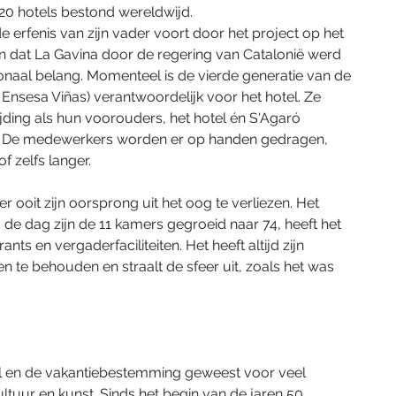
t 120 hotels bestond wereldwijd.
 erfenis van zijn vader voort door het project op het 
n dat La Gavina door de regering van Catalonië werd 
onaal belang. Momenteel is de vierde generatie van de 
p Ensesa Viñas) verantwoordelijk voor het hotel. Ze 
ding als hun voorouders, het hotel én S'Agaró 
k. De medewerkers worden er op handen gedragen, 
f zelfs langer.
ooit zijn oorsprong uit het oog te verliezen. Het 
de dag zijn de 11 kamers gegroeid naar 74, heeft het 
s en vergaderfaciliteiten. Het heeft altijd zijn 
en te behouden en straalt de sfeer uit, zoals het was 
el en de vakantiebestemming geweest voor veel 
ultuur en kunst. Sinds het begin van de jaren 50 