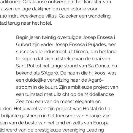
ditionele Catalaanse ontwerp dat het karakter van 
rassen en lage daklijnen om een ​​kolonie voor 
r 140 indrukwekkende villa’s. Ga zeker een wandeling 
ad terug naar het hotel. 
Begin jaren twintig overtuigde Josep Ensesa i 
Gubert zijn vader Josep Ensesa i Pujades, een 
succesvolle industrieel uit Girona, om het land 
te kopen dat zich uitstrekte van de baai van 
Sant Pol tot het lange strand van Sa Conca, nu 
bekend als S'Agaró. De naam die hij koos, was 
een duidelijke verwijzing naar de Agaró-
stroom in de buurt. Zijn ambitieuze project van 
een tuinstad met uitzicht op de Middellandse 
Zee zou een van de meest elegante en 
rden. Het juweel van zijn project was Hostal de La 
iljante gastheren in het toerisme van Spanje. Zijn 
een van de beste van het land en zelfs van Europa. 
 lid werd van de prestigieuze vereniging Leading 