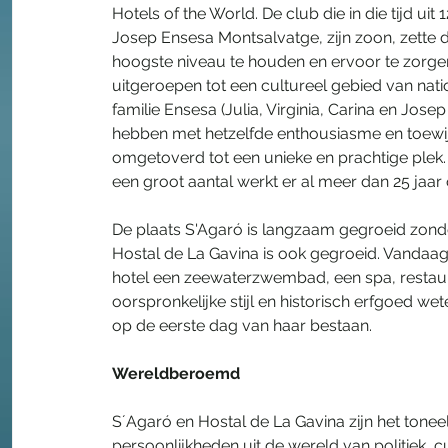
Hotels of the World. De club die in die tijd ui
Josep Ensesa Montsalvatge, zijn zoon, zette de
hoogste niveau te houden en ervoor te zorge
uitgeroepen tot een cultureel gebied van nati
familie Ensesa (Julia, Virginia, Carina en Jose
hebben met hetzelfde enthousiasme en toewij
omgetoverd tot een unieke en prachtige ple
een groot aantal werkt er al meer dan 25 jaar o
De plaats S'Agaró is langzaam gegroeid zonder 
Hostal de La Gavina is ook gegroeid. Vandaag 
hotel een zeewaterzwembad, een spa, restaurant
oorspronkelijke stijl en historisch erfgoed wet
op de eerste dag van haar bestaan.
Wereldberoemd
S´Agaró en Hostal de La Gavina zijn het tone
persoonlijkheden uit de wereld van politiek, c