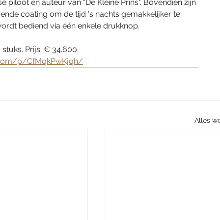
piloot en auteur van "De Kleine Prins". Bovendien zijn 
ende coating om de tijd 's nachts gemakkelijker te 
ordt bediend via één enkele drukknop.
stuks. Prijs: € 34.600.
m.com/p/CfMqkPwKjqh/
Alles w