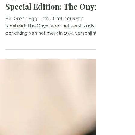
Big Green Egg lanceert
Special Edition: The Onyx
Big Green Egg onthult het nieuwste
familielid: The Onyx. Voor het eerst sinds de
oprichting van het merk in 1974 verschijnt
‘The Original’ in een nieuw jasje – een
prachtige diepe, donkere kleur met een
vleugje groen, geïnspireerd op de
gelijknamige edelsteen. The Onyx is
exclusief verkrijgbaar in Europa in de twee
meest populaire maten Large en XLarge.
Deze Special Edition is een directe reactie
op de groeiende vraag van Europese EGG-
fans naar een donkerdere versie van hun f