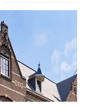
Manor Hotel aan een nieuw hoofdstuk.
Onlangs heropende het monumentale
icoon aan de Linnaeusstraat officieel haar
deuren als onderdeel van de Leonardo
Limited Edition collectie. In dit historische
pand - de geboorteplek van Johan Cruijff -
ontmoeten heritage en eigentijdse energie
elkaar in een setting van ‘casual luxury’. Met
de komst van het befaamde restaurant
PepeNero onder hetzelfde dak, is The
Manor Hotel getransformeerd tot een