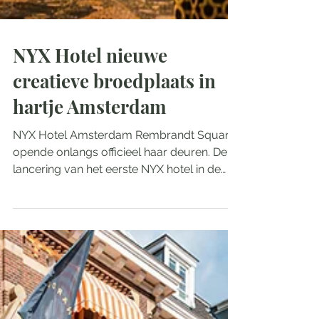
NYX Hotel nieuwe
creatieve broedplaats in
hartje Amsterdam
NYX Hotel Amsterdam Rembrandt Square
opende onlangs officieel haar deuren. De
lancering van het eerste NYX hotel in de
Benelux komt op een cruciaal moment: in
een tijd waarin creatieve makers in
Amsterdam steeds minder ruimte en
ondersteuning vinden, zet NYX vol in op het
behoud en versterken van de creatieve
energie in de stad. Met de komst van Clash
Bar & Bites en het intieme karakter van de