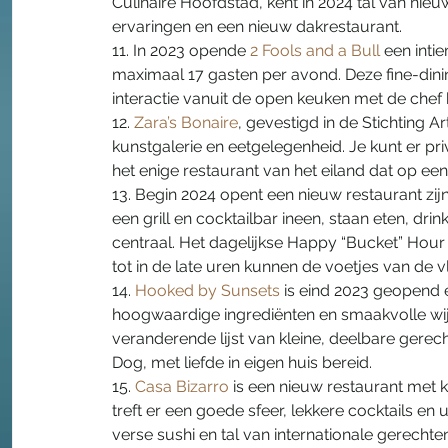
Culinaire Hoofdstad, kent in 2024 tal van ni
ervaringen en een nieuw dakrestaurant.
11. In 2023 opende 
2 Fools and a Bull
 een inti
maximaal 17 gasten per avond. Deze fine-dini
interactie vanuit de open keuken met de chef 
12. 
Zara’s Bonaire
, gevestigd in de Stichting A
kunstgalerie en eetgelegenheid. Je kunt er pri
het enige restaurant van het eiland dat op een
13. Begin 2024 opent een nieuw restaurant zijn
een grill en cocktailbar ineen, staan eten, dri
centraal. Het dagelijkse Happy “Bucket” Hour 
tot in de late uren kunnen de voetjes van de vl
14. 
Hooked by Sunsets
 is eind 2023 geopend e
hoogwaardige ingrediënten en smaakvolle wij
veranderende lijst van kleine, deelbare gere
Dog, met liefde in eigen huis bereid.
15. 
Casa Bizarro
 is een nieuw restaurant met k
treft er een goede sfeer, lekkere cocktails en
verse sushi en tal van internationale gerechten