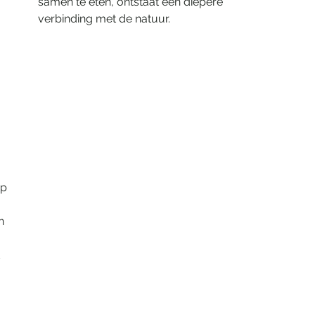
samen te eten, ontstaat een diepere 
verbinding met de natuur.
p 
 
n 
 