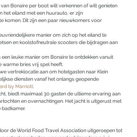
 Bonaire per boot wilt verkennen of wilt genieten 
n het eiland met een huurauto, er zijn 
te komen. Dit zijn een paar nieuwkomers voor 
euvriendelijkere manier om zich op het eiland te 
fietsen en koolstofneutrale scooters die bijdragen aan 
is een leuke manier om Bonaire te ontdekken vanuit 
 warme bries vrij spel heeft.
uwe vertreklocatie aan om hotelgasten naar Klein 
lijkse diensten vanaf het onlangs geopende 
ard by Marriott
.
acht, biedt maximaal 30 gasten de ultieme ervaring aan 
artochten en overnachtingen. Het jacht is uitgerust met 
e badkamer.
oor de World Food Travel Association uitgeroepen tot 