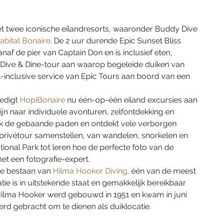
t twee iconische eilandresorts, waaronder Buddy Dive 
abitat Bonaire
. De 2 uur durende Epic Sunset Bliss 
af de pier van Captain Don en is inclusief eten, 
l, Dive & Dine-tour aan waarop begeleide duiken van 
nclusive service van Epic Tours aan boord van een 
edigt 
HopiBonaire
 nu één-op-één eiland excursies aan 
ijn naar individuele avonturen, zelfontdekking en 
lijk de gebaande paden en ontdekt vele verborgen 
 privétour samenstellen, van wandelen, snorkelen en 
ional Park tot leren hoe de perfecte foto van de 
t een fotografie-expert.
ge bestaan van 
Hilma Hooker Diving
, één van de meest 
ie is in uitstekende staat en gemakkelijk bereikbaar 
 Hilma Hooker werd gebouwd in 1951 en kwam in juni 
erd gebracht om te dienen als duiklocatie.