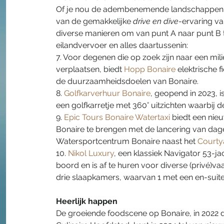
Of je nou de adembenemende landschappen van
van de gemakkelijke 
drive en dive
-ervaring va
diverse manieren om van punt A naar punt B 
eilandvervoer en alles daartussenin:
7. Voor degenen die op zoek zijn naar een mili
verplaatsen, biedt 
Hopp Bonaire
 elektrische 
de duurzaamheidsdoelen van Bonaire.
8. 
Golfkarverhuur Bonaire
, geopend in 2023, 
een golfkarretje met 360° uitzichten waarbij de
9. 
Epic Tours Bonaire Watertaxi
 biedt een nie
Bonaire te brengen met de lancering van dage
Watersportcentrum Bonaire naast het 
Courty
10. 
Nikol Luxury
, een klassiek Navigator 53-j
boord en is af te huren voor diverse (privé)va
drie slaapkamers, waarvan 1 met een en-suit
Heerlijk happen
De groeiende foodscene op Bonaire, in 2022 d