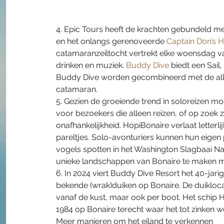
4. Epic Tours heeft de krachten gebundeld me
en het onlangs gerenoveerde 
Captain Don’s H
catamaranzeiltocht vertrekt elke woensdag van
drinken en muziek. 
Buddy Dive
 biedt een Sai
Buddy Dive worden gecombineerd met de all-i
catamaran.
5. Gezien de groeiende trend in soloreizen mo
voor bezoekers die alleen reizen, of op zoek z
onafhankelijkheid. HopiBonaire verlaat letter
pareltjes. Solo-avonturiers kunnen hun eigen
vogels spotten in het Washington Slagbaai Nat
unieke landschappen van Bonaire te maken me
6. In 2024 viert Buddy Dive Resort het 40-jari
bekende (wrak)duiken op Bonaire. De duiklocat
vanaf de kust, maar ook per boot. Het schip
1984 op Bonaire terecht waar het tot zinken w
Meer manieren om het eiland te verkennen