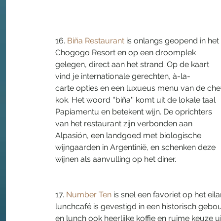
16. 
Biña Restaurant
 is onlangs geopend in het 
Chogogo Resort en op een droomplek 
gelegen, direct aan het strand. Op de kaart 
vind je internationale gerechten, à-la-
carte opties en een luxueus menu van de che
kok. Het woord ''biña'' komt uit de lokale taal 
Papiamentu en betekent wijn. De oprichters 
van het restaurant zijn verbonden aan 
Alpasión, een landgoed met biologische 
wijngaarden in Argentinië, en schenken deze 
wijnen als aanvulling op het diner.
17. 
Num
b
er Ten
 is snel een favoriet op het eil
lunchcafé is gevestigd in een historisch gebou
en lunch ook heerlijke koffie en ruime keuze uit