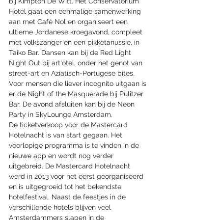
bij Kimpton De Witt. Het Conservatorium 
Hotel gaat een eenmalige samenwerking 
aan met Café Nol en organiseert een 
ultieme Jordanese kroegavond, compleet 
met volkszanger en een pikketanussie, in 
Taiko Bar. Dansen kan bij de Red Light 
Night Out bij art'otel, onder het genot van 
street-art en Aziatisch-Portugese bites. 
Voor mensen die liever incognito uitgaan is 
er de Night of the Masquerade bij Pulitzer 
Bar. De avond afsluiten kan bij de Neon 
Party in SkyLounge Amsterdam.
De ticketverkoop voor de Mastercard 
Hotelnacht is van start gegaan. Het 
voorlopige programma is te vinden in de 
nieuwe app en wordt nog verder 
uitgebreid. De Mastercard Hotelnacht 
werd in 2013 voor het eerst georganiseerd 
en is uitgegroeid tot het bekendste 
hotelfestival. Naast de feestjes in de 
verschillende hotels blijven veel 
Amsterdammers slapen in de 