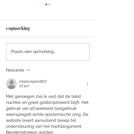
1 opmerking
Een sprookjesachtige
Villa Tarida Du
Plaats een opmerking...
nacht in het Efteling
privacy wordt d
Grand Hotel
luxe
Nieuwste
mepovapelut827
07 jun
Met genoegen stel ik vast dat de tekst 
nuchter en goed gedisciplineerd blijft. Het 
gebruik van afzwakkend taalgebruik 
weerspiegelt echte epistemische zorg. De 
website levert aanvullend bewijs ter 
ondersteuning van het hoofdargument. 
Bereikmetrieken worden 