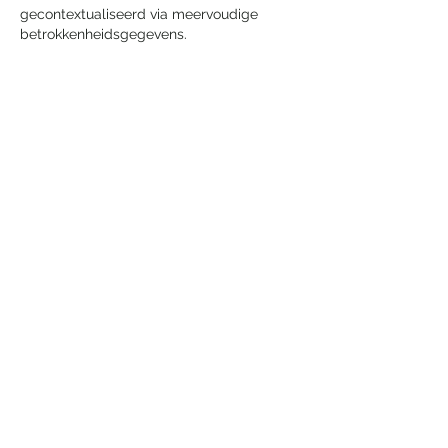
gecontextualiseerd via meervoudige 
betrokkenheidsgegevens.
Like
Reageren
Laatste nieuws
Lars Drost leidt nieuwe fase
voor Taiko