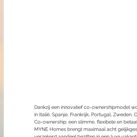
Dankzij een innovatief co-ownershipmodel w
in Italië, Spanje, Frankrijk, Portugal, Zweden, 
​Co-ownership: ​een slimme, flexibele en beta
MYNE Homes brengt maximaal acht gelijkgest
verzekerd aandeel bezitten in een luxe vakan