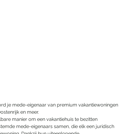
ord je mede-eigenaar van premium vakantiewoningen 
Oostenrijk en meer. 
albare manier om een vakantiehuis te bezitten
emde mede-eigenaars samen, die elk een juridisch 
tiewoning. Dankzij hun uiteenlopende 