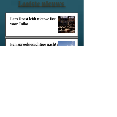
Laatste nieuws
Lars Drost leidt nieuwe fase
voor Taiko
Een sprookjesachtige nacht in
het Efteling Grand Hotel
Villa Tarida Durbuy, privacy
wordt de nieuwe luxe
Tacite opent in Amsterdam-
Zuid