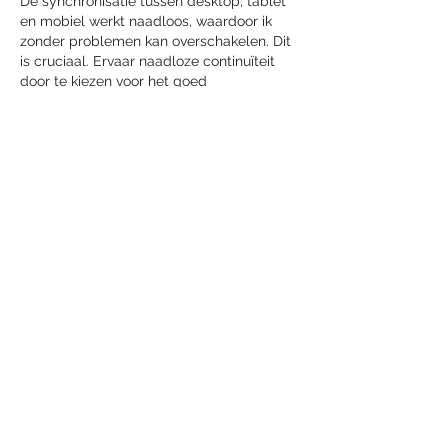
De synchronisatie tussen desktop, tablet 
en mobiel werkt naadloos, waardoor ik 
zonder problemen kan overschakelen. Dit 
is cruciaal. Ervaar naadloze continuïteit 
door te kiezen voor het goed 
geïntegreerde 
Slotier Casino Nederland
omdat uw spelvoortgang en saldo altijd 
up-to-date zijn, waar u ook bent.
Like
Reageren
Laatste nieuws
Lars Drost leidt nieuwe fase
voor Taiko
Een sprookjesachtige nacht in
het Efteling Grand Hotel