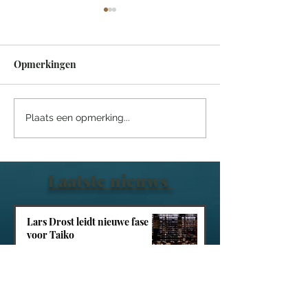
Opmerkingen
Een sprookjesachtige
Villa Tarida Du
Plaats een opmerking...
nacht in het Efteling
privacy wordt d
Grand Hotel
luxe
Laatste nieuws
Lars Drost leidt nieuwe fase
voor Taiko
Een sprookjesachtige nacht in
het Efteling Grand Hotel