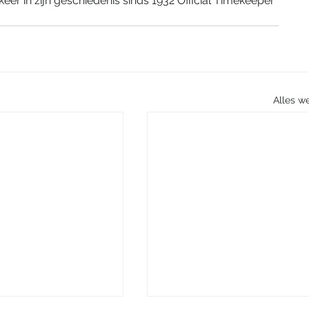
eer in zijn geschiedenis sinds 1932 Official Timekeeper 
Alles w