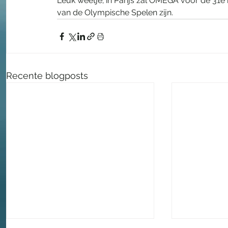
Leuk weetje; in Parijs zal OMEGA voor de 31e k
van de Olympische Spelen zijn.
Recente blogposts