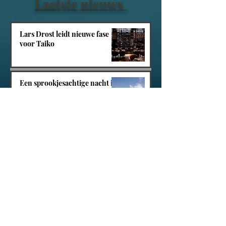
Laatste nieuws
Lars Drost leidt nieuwe fase
voor Taiko
Een sprookjesachtige nacht in
het Efteling Grand Hotel
Villa Tarida Durbuy, privacy
wordt de nieuwe luxe
Tacite opent in Amsterdam-
Zuid