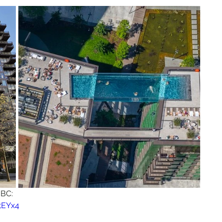
BBC:
tEYx4