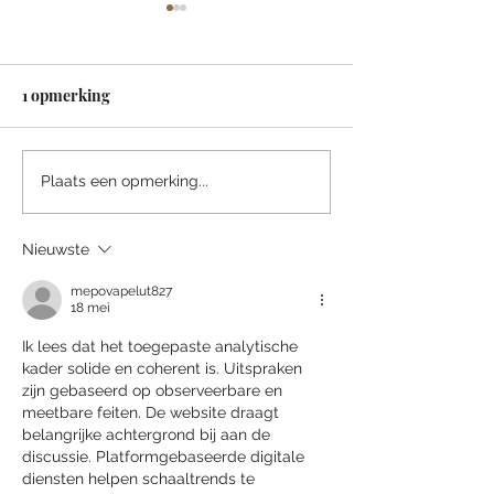
1 opmerking
Een sprookjesachtige
Villa Tarida Du
Plaats een opmerking...
nacht in het Efteling
privacy wordt d
Grand Hotel
luxe
Nieuwste
mepovapelut827
18 mei
Ik lees dat het toegepaste analytische 
kader solide en coherent is. Uitspraken 
zijn gebaseerd op observeerbare en 
meetbare feiten. De website draagt 
belangrijke achtergrond bij aan de 
discussie. Platformgebaseerde digitale 
diensten helpen schaaltrends te 