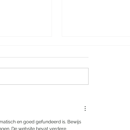
kjesachtige nacht
Villa Tarida Durbuy, priv
eling Grand Hotel
wordt de nieuwe luxe
ematisch en goed gefundeerd is. Bewijs 
ingen. De website bevat verdere 