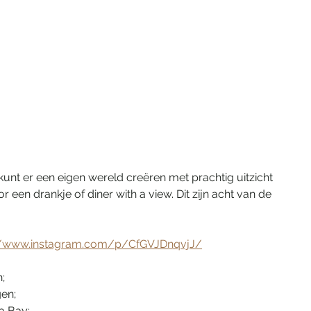
kunt er een eigen wereld creëren met prachtig uitzicht 
 een drankje of diner with a view. Dit zijn acht van de 
//www.instagram.com/p/CfGVJDnqvjJ/
;
en;
a Bay;