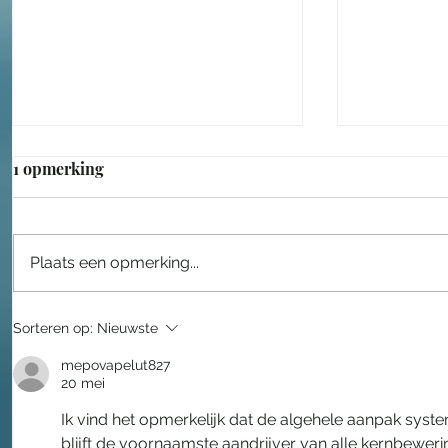
1 opmerking
Plaats een opmerking...
Lars Drost leidt nieuwe fase
Een sproo
Sorteren op:
Nieuwste
voor Taiko
in het Eft
mepovapelut827
20 mei
Ik vind het opmerkelijk dat de algehele aanpak syst
blijft de voornaamste aandrijver van alle kernbewer