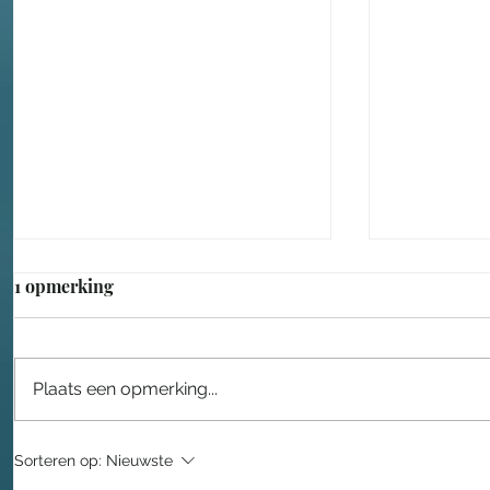
1 opmerking
Plaats een opmerking...
Lars Drost leidt nieuwe fase
Een sproo
Sorteren op:
Nieuwste
voor Taiko
in het Eft