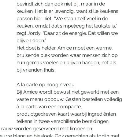
bevindt zich dan ook niet bij, maar in de 
keuken. Het is er levendig, want stille keukens 
passen hier niet. “We staan zelf veel in de 
keuken, omdat dat simpelweg het leukste is,” 
zegt Jordy. “Daar zit de energie. Dat willen we 
blijven doen.”
Het doel is helder. Amice moet een warme, 
bruisende plek worden waar mensen zich op 
hun gemak voelen en blijven hangen, net als 
bij vrienden thuis.
A la carte op hoog niveau
Bij Amice wordt bewust niet gewerkt met een 
vaste menu opbouw. Gasten bestellen volledig 
à la carte van een compacte, 
productgedreven kaart waarbij ingrediënten 
telkens in twee verschillende bereidingen 
d rauw worden geserveerd met limoen en 
re blanc en bieslook. Ook gerechten als tonijn met 