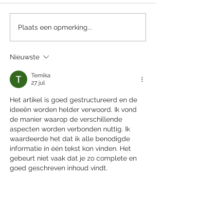
Een sprookjesachtige
Villa Tarida Du
Plaats een opmerking...
nacht in het Efteling
privacy wordt d
Grand Hotel
luxe
Nieuwste
Temika
27 jul
Het artikel is goed gestructureerd en de 
ideeën worden helder verwoord. Ik vond 
de manier waarop de verschillende 
aspecten worden verbonden nuttig. Ik 
waardeerde het dat ik alle benodigde 
informatie in één tekst kon vinden. Het 
gebeurt niet vaak dat je zo complete en 
goed geschreven inhoud vindt.