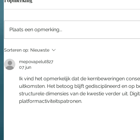
1 opmerking
Plaats een opmerking...
Lars Drost leidt nieuwe fase
Een sproo
Sorteren op:
Nieuwste
voor Taiko
in het Eft
mepovapelut827
07 jun
Ik vind het opmerkelijk dat de kernbeweringen cons
uitkomsten. Het betoog blijft gedisciplineerd en op b
structurele dimensies van de kwestie verder uit. Digi
platformactiviteitspatronen.