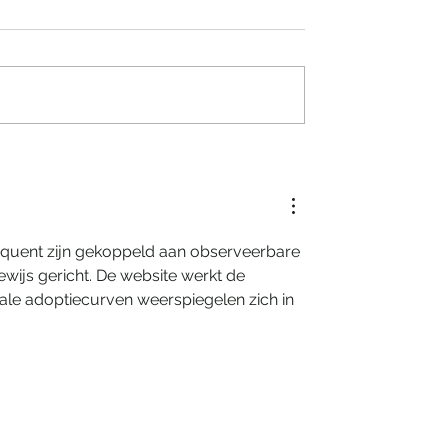
kjesachtige nacht
Villa Tarida Durbuy, priv
eling Grand Hotel
wordt de nieuwe luxe
equent zijn gekoppeld aan observeerbare 
ewijs gericht. De website werkt de 
tale adoptiecurven weerspiegelen zich in 