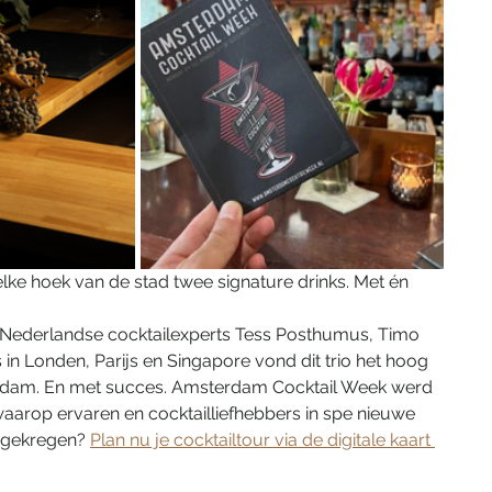
ke hoek van de stad twee signature drinks. Met én 
n Nederlandse cocktailexperts Tess Posthumus, Timo 
in Londen, Parijs en Singapore vond dit trio het hoog 
erdam. En met succes. Amsterdam Cocktail Week werd 
t waarop ervaren en cocktailliefhebbers in spe nieuwe 
 gekregen? 
Plan nu je cocktailtour via de digitale kaart 