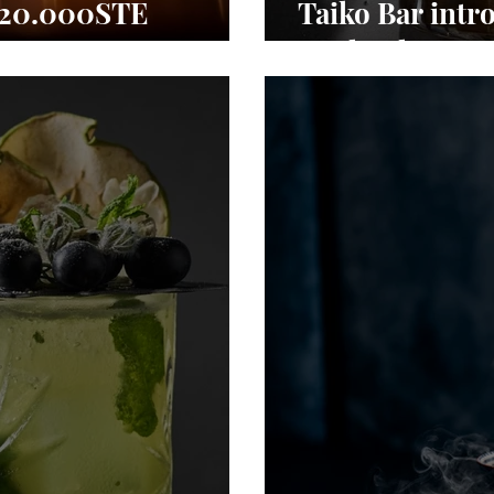
20.000STE
Taiko Bar int
SHIONED
Cocktail Menu