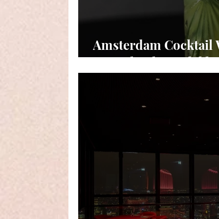
Amsterdam Cocktail W
en cocktails ontdekk