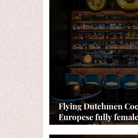
Flying Dutchmen Cock
Europese fully femal
ter wereld