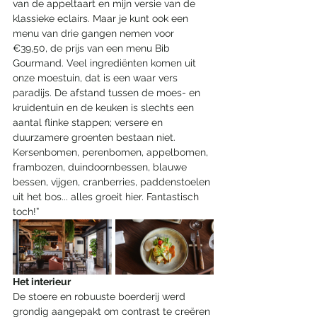
van de appeltaart en mijn versie van de 
klassieke eclairs. Maar je kunt ook een 
menu van drie gangen nemen voor 
€39,50, de prijs van een menu Bib 
Gourmand. Veel ingrediënten komen uit 
onze moestuin, dat is een waar vers 
paradijs. De afstand tussen de moes- en 
kruidentuin en de keuken is slechts een 
aantal flinke stappen; versere en 
duurzamere groenten bestaan niet. 
Kersenbomen, perenbomen, appelbomen, 
frambozen, duindoornbessen, blauwe 
bessen, vijgen, cranberries, paddenstoelen 
uit het bos... alles groeit hier. Fantastisch 
toch!” 
Het interieur
De stoere en robuuste boerderij werd 
grondig aangepakt om contrast te creëren 