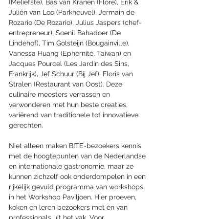
(Meliefste), Bas van Kranen (Flore), Erik & 
Juliën van Loo (Parkheuvel), Jermain de 
Rozario (De Rozario), Julius Jaspers (chef-
entrepreneur), Soenil Bahadoer (De 
Lindehof), Tim Golsteijn (Bougainville), 
Vanessa Huang (Ephernité, Taiwan) en 
Jacques Pourcel (Les Jardin des Sins, 
Frankrijk), Jef Schuur (Bij Jef), Floris van 
Stralen (Restaurant van Oost). Deze 
culinaire meesters verrassen en 
verwonderen met hun beste creaties, 
variërend van traditionele tot innovatieve 
gerechten.
Niet alleen maken BITE-bezoekers kennis 
met de hoogtepunten van de Nederlandse 
en internationale gastronomie, maar ze 
kunnen zichzelf ook onderdompelen in een 
rijkelijk gevuld programma van workshops 
in het Workshop Paviljoen. Hier proeven, 
koken en leren bezoekers met én van 
professionals uit het vak. Voor 