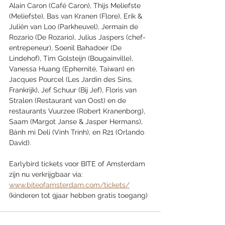
Alain Caron (Café Caron), Thijs Meliefste 
(Meliefste), Bas van Kranen (Flore), Erik & 
Juliën van Loo (Parkheuvel), Jermain de 
Rozario (De Rozario), Julius Jaspers (chef-
entrepeneur), Soenil Bahadoer (De 
Lindehof), Tim Golsteijn (Bougainville), 
Vanessa Huang (Ephernité, Taiwan) en 
Jacques Pourcel (Les Jardin des Sins, 
Frankrijk), Jef Schuur (Bij Jef), Floris van 
Stralen (Restaurant van Oost) en de 
restaurants Vuurzee (Robert Kranenborg), 
Saam (Margot Janse & Jasper Hermans), 
Bánh mì Deli (Vinh Trinh), en R21 (Orlando 
David).
Earlybird tickets voor BITE of Amsterdam 
zijn nu verkrijgbaar via: 
www.biteofamsterdam.com/tickets/
(kinderen tot 9jaar hebben gratis toegang)