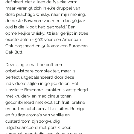
definieert niet alleen de fysieke vorm, 
maar verenigt zich in elke druppel van 
deze prachtige whisky. naar mijn mening, 
de beste Bowmore van meer dan 50 jaar 
oud is die ik ooit heb geproefd.” Een 
opmerkelijke whisky, 52 jaar gerijpt in twee 
exacte delen - 50% voor een American 
Oak Hogshead en 50% voor een European 
Oak Butt.  
Deze single malt belooft een 
onbetwistbare complexiteit, maar is 
perfect uitgebalanceerd door deze 
individuele stijlen in gelijke delen. Het 
klassieke Bowmore-karakter is vastgelegd 
met kruiden- en medicinale tonen 
gecombineerd met exotisch fruit, praline 
en butterscotch om af te sluiten. Romige 
en fruitige aroma's van vanille en 
custardroom zijn zorgvuldig 
uitgebalanceerd met perzik, peer, 
kumquat, mandarijn, een vleugje guave 