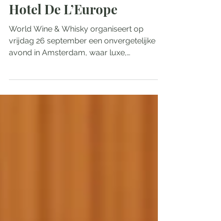
The Macallan Time:Space
uit 1940, te proeven in
Hotel De L’Europe
World Wine & Whisky organiseert op
vrijdag 26 september een onvergetelijke
avond in Amsterdam, waar luxe,
zeldzaamheid en vakmanschap op...