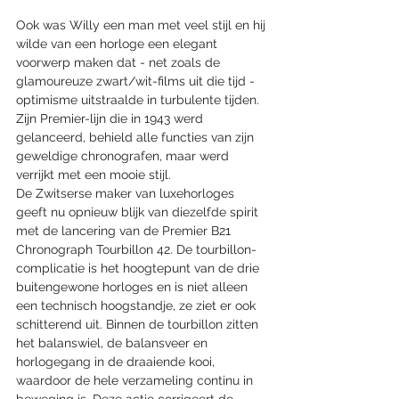
Ook was Willy een man met veel stijl en hij 
wilde van een horloge een elegant 
voorwerp maken dat - net zoals de 
glamoureuze zwart/wit-films uit die tijd - 
optimisme uitstraalde in turbulente tijden. 
Zijn Premier-lijn die in 1943 werd 
gelanceerd, behield alle functies van zijn 
geweldige chronografen, maar werd 
verrijkt met een mooie stijl.
De Zwitserse maker van luxehorloges 
geeft nu opnieuw blijk van diezelfde spirit 
met de lancering van de Premier B21 
Chronograph Tourbillon 42. De tourbillon-
complicatie is het hoogtepunt van de drie 
buitengewone horloges en is niet alleen 
een technisch hoogstandje, ze ziet er ook 
schitterend uit. Binnen de tourbillon zitten 
het balanswiel, de balansveer en 
horlogegang in de draaiende kooi, 
waardoor de hele verzameling continu in 
beweging is. Deze actie corrigeert de 