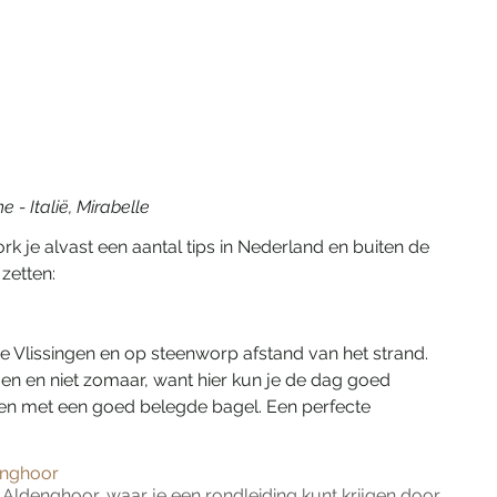
e - Italië, Mirabelle
k je alvast een aantal tips in Nederland en buiten de 
zetten:
tje Vlissingen en op steenworp afstand van het strand. 
en en niet zomaar, want hier kun je de dag goed 
en met een goed belegde bagel. Een perfecte 
enghoor
l Aldenghoor, waar je een rondleiding kunt krijgen door 