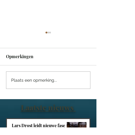
Opmerkingen
Een sprookjesachtige
Villa Tarida Du
Plaats een opmerking...
nacht in het Efteling
privacy wordt d
Grand Hotel
luxe
Laatste nieuws
Lars Drost leidt nieuwe fase
voor Taiko