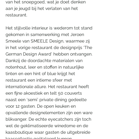
van het snoepgoed, wat je doet denken 
aan je jeugd bij het verlaten van het 
restaurant. 
Het stijlvolle interieur is wederom tot stand 
gekomen in samenwerking met Jeroen 
Smeele van SMEELE Design, waarmee zij 
in het vorige restaurant de designprijs ‘The 
German Design Award’ hebben ontvangen. 
Dankzij de doordachte materialen van 
notenhout, leer en stoffen in natuurlijke 
tinten en een hint of blue krijgt het 
restaurant een intieme sfeer met 
internationale allure. Het restaurant heeft 
een fijne akoestiek en telt 50 couverts 
naast een ‘semi’ private dining gedeelte 
voor 12 gasten. De open keuken en 
opvallende designelementen zijn een ware 
blikvanger. De echte eyecatchers zijn toch 
wel de geklimatiseerde winedome en de 
kaasboutique waar gasten de uitgebreide 
kaascollectie geëtaleerd kunnen 