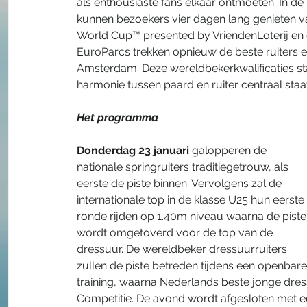
als enthousiaste fans elkaar ontmoeten. In de
kunnen bezoekers vier dagen lang genieten v
World Cup™ presented by VriendenLoterij en
EuroParcs trekken opnieuw de beste ruiters 
Amsterdam. Deze wereldbekerkwalificaties sta
harmonie tussen paard en ruiter centraal staat
Het programma
Donderdag 23 januari
 galopperen de 
nationale springruiters traditiegetrouw, als 
eerste de piste binnen. Vervolgens zal de 
internationale top in de klasse U25 hun eerste 
ronde rijden op 1.40m niveau waarna de piste
wordt omgetoverd voor de top van de 
dressuur. De wereldbeker dressuurruiters 
zullen de piste betreden tijdens een openbare
training, waarna Nederlands beste jonge dress
Competitie. De avond wordt afgesloten met ee