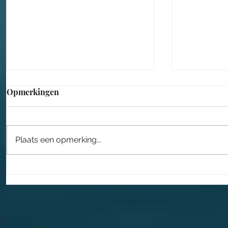
Opmerkingen
Plaats een opmerking...
Lars Drost leidt nieuwe fase
Een sproo
voor Taiko
in het Eft