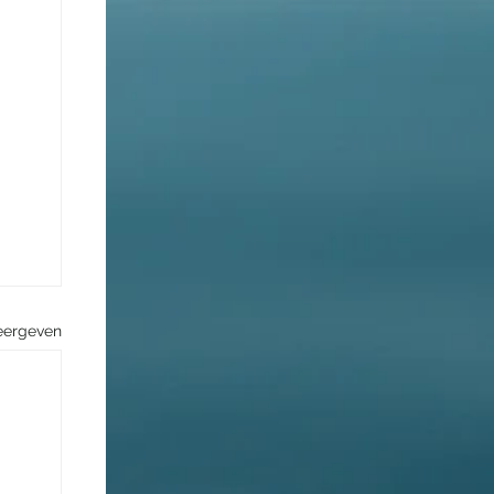
eergeven