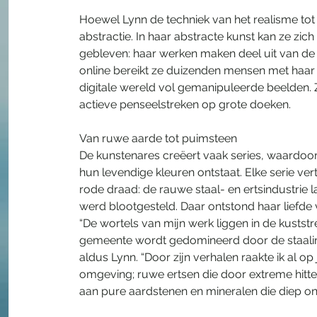
Hoewel Lynn de techniek van het realisme tot in
abstractie. In haar abstracte kunst kan ze zic
gebleven: haar werken maken deel uit van de
online bereikt ze duizenden mensen met haar w
digitale wereld vol gemanipuleerde beelden. 
actieve penseelstreken op grote doeken.
Van ruwe aarde tot puimsteen
De kunstenares creëert vaak series, waardo
hun levendige kleuren ontstaat. Elke serie ve
rode draad: de rauwe staal- en ertsindustrie 
werd blootgesteld. Daar ontstond haar liefde 
“De wortels van mijn werk liggen in de kustst
gemeente wordt gedomineerd door de staalind
aldus Lynn. “Door zijn verhalen raakte ik al op
omgeving; ruwe ertsen die door extreme hitte 
aan pure aardstenen en mineralen die diep o