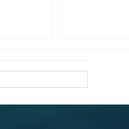
kjesachtige nacht
Villa Tarida Durbuy, priv
eling Grand Hotel
wordt de nieuwe luxe