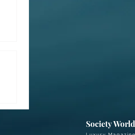
acy
Society Worl
Luxury Magazin