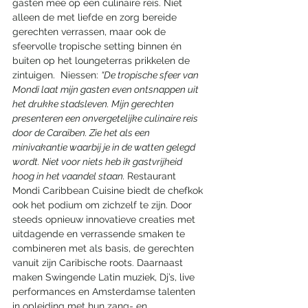
gasten mee op een culinaire reis. Niet 
alleen de met liefde en zorg bereide 
gerechten verrassen, maar ook de 
sfeervolle tropische setting binnen én 
buiten op het loungeterras prikkelen de 
zintuigen.  Niessen: 
“De tropische sfeer van 
Mondi laat mijn gasten even ontsnappen uit 
het drukke stadsleven. Mijn gerechten 
presenteren een onvergetelijke culinaire reis 
door de Caraïben. Zie het als een 
minivakantie waarbij je in de watten gelegd 
wordt. Niet voor niets heb ik gastvrijheid 
hoog in het vaandel staan. 
Restaurant 
Mondi Caribbean Cuisine biedt de chefkok 
ook het podium om zichzelf te zijn. Door 
steeds opnieuw innovatieve creaties met 
uitdagende en verrassende smaken te 
combineren met als basis, de gerechten 
vanuit zijn Caribische roots. Daarnaast 
maken Swingende Latin muziek, Dj’s, live 
performances en Amsterdamse talenten 
in opleiding met hun zang- en 