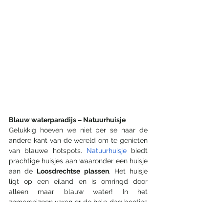
Blauw waterparadijs – Natuurhuisje 
Gelukkig hoeven we niet per se naar de 
andere kant van de wereld om te genieten 
van blauwe hotspots. 
Natuurhuisje
 biedt 
prachtige huisjes aan waaronder een huisje 
aan de 
Loosdrechtse plassen
. Het huisje 
ligt op een eiland en is omringd door 
alleen maar blauw water! In het 
zomerseizoen varen er de hele dag bootjes 
langs het raam. In het stukje privéwater bij 