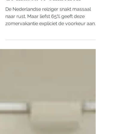
De zomerdrukte te slim af:
Skyscanner helpt reizigers
de massa te omzeilen
De Nederlandse reiziger snakt massaal
naar rust. Maar liefst 65% geeft deze
zomervakantie expliciet de voorkeur aan
een rustige, alternatieve bestemming
boven een drukke, populaire hotspot. Foto:
Yvette Bax Het onderzoek van reisplatform
Skyscanner toont aan dat de drang naar
het onbekende onder jongere reizigers
(Gen Z) nog groter is: 75% vindt het
geweldig om naar een plek te reizen waar
nog niemand uit hun eigen omgeving of op
social media is geweest. Het plannen van
zome