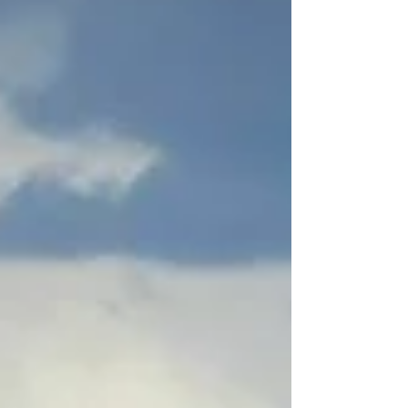
kenmerkend is voor het eiland als de
nachtclubs. Precies in dat groene
binnenland, ver weg van de drukte aan de
kust, ligt het beeldschone Can Lluc
Boutique Hotel. Al meer d