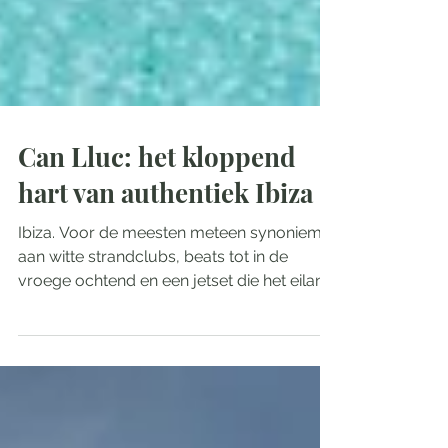
Can Lluc: het kloppend
hart van authentiek Ibiza
Ibiza. Voor de meesten meteen synoniem
aan witte strandclubs, beats tot in de
vroege ochtend en een jetset die het eiland
ieder zomer opnieuw inneemt. Maar wie
voorbij de kustlijn kijkt, ontdekt een heel
ander Ibiza: glooiende heuvels,
eeuwenoude olijfgaarden, verstilde
dorpjes en een rust die minstens zo