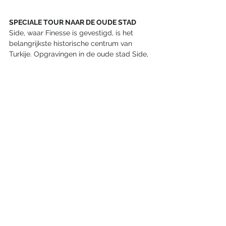
SPECIALE TOUR NAAR DE OUDE STAD
Side, waar Finesse is gevestigd, is het 
belangrijkste historische centrum van 
Turkije. Opgravingen in de oude stad Side, 
dat dateert uit 1405 voor Christus, 
begonnen in 1947 onder leiding van 
Professor Arif Müfid Mansel. Na Mansel 
leidde de eerste vrouwelijke archeoloog 
van Turkije, Prof. Dr. Jale Inan, de 
opgravingen. Sinds 2019 heeft Prof. Dr. 
Feriştah Soykal Alanyalı de leiding over de 
opgraving. Voor gasten van Finesse 
worden speciale tours naar de antieke 
stad georganiseerd. De tour begint met 
een ontbijt in de oude stad en eindigt bij 
de beroemde Tempel van Apollo.