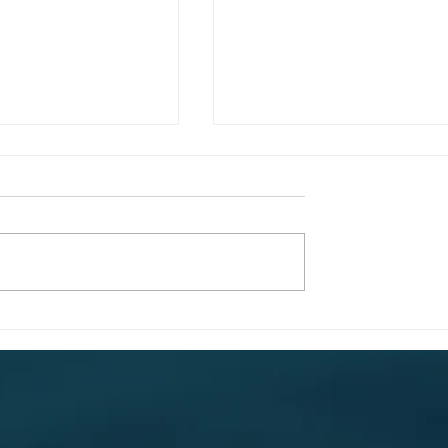
kjesachtige nacht
Villa Tarida Durbuy, priv
eling Grand Hotel
wordt de nieuwe luxe