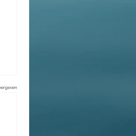
eergeven