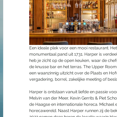
Een ideale plek voor een mooi restaurant. Het
monumentaal pand uit 1731. Harper is verdeel
heb je zicht op de open keuken, waar de chefs 
de knusse bar en het terras. The Upper Room i
een waanzinnig uitzicht over de Plaats en Hofv
vergadering, borrel, zakelijke meeting of besl
Harper is ontstaan vanuit liefde en passie voo
Melvin van der Meer, Kevin Gerrits & Piet Sc
de Haagse en internationale horeca. Michael 
horecawereld. Naast Harper runnen zij de b
2022 namen deze heren de locatie waarin Harp