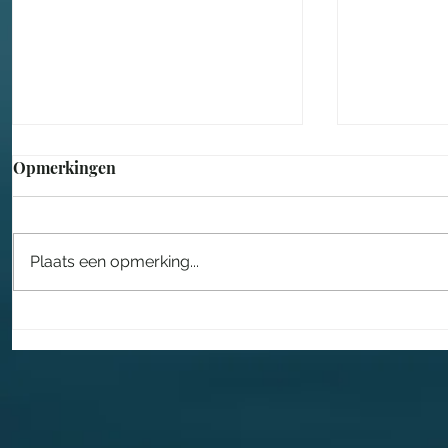
Opmerkingen
Plaats een opmerking...
Lars Drost leidt nieuwe fase
Een sproo
voor Taiko
in het Eft