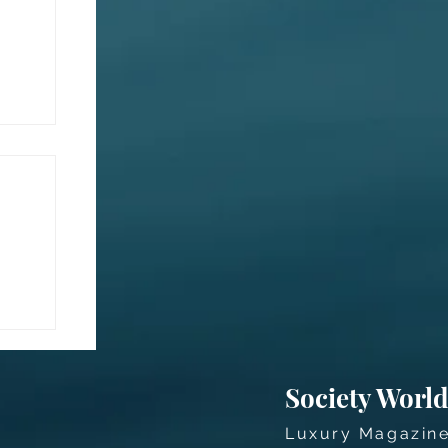
acy
Society Worl
Luxury Magazin