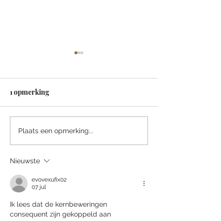
1 opmerking
Een sprookjesachtige
Villa Tarida Du
Plaats een opmerking...
nacht in het Efteling
privacy wordt d
Grand Hotel
luxe
Nieuwste
evovexufix02
07 jul
Ik lees dat de kernbeweringen 
consequent zijn gekoppeld aan 