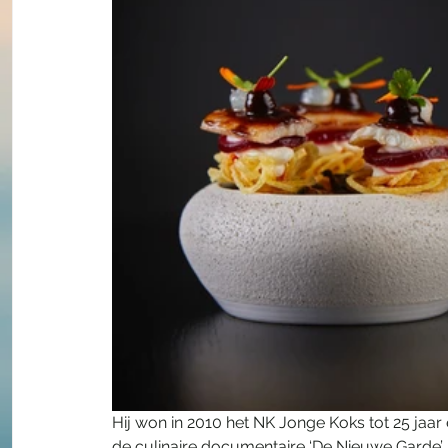
Hij won in 2010 het NK Jonge Koks tot 25 jaar
de culinaire documentaire ‘De Nieuwe Garde’.