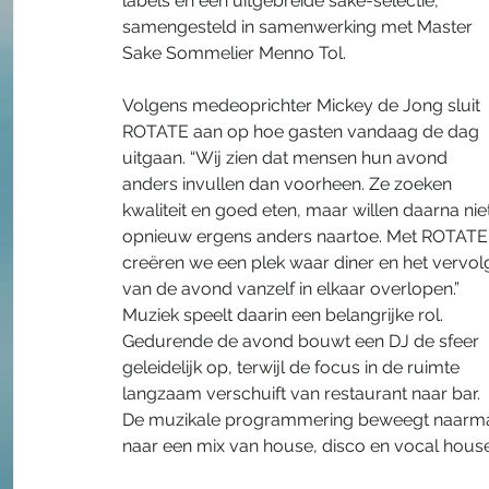
labels en een uitgebreide sake-selectie, 
samengesteld in samenwerking met Master 
Sake Sommelier Menno Tol. 
Volgens medeoprichter Mickey de Jong sluit 
ROTATE aan op hoe gasten vandaag de dag 
uitgaan. “Wij zien dat mensen hun avond 
anders invullen dan voorheen. Ze zoeken 
kwaliteit en goed eten, maar willen daarna niet
opnieuw ergens anders naartoe. Met ROTATE
creëren we een plek waar diner en het vervol
van de avond vanzelf in elkaar overlopen.” 
Muziek speelt daarin een belangrijke rol. 
Gedurende de avond bouwt een DJ de sfeer 
geleidelijk op, terwijl de focus in de ruimte 
langzaam verschuift van restaurant naar bar. 
De muzikale programmering beweegt naarmat
naar een mix van house, disco en vocal house