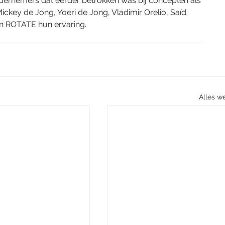
ernemers dat eerder betrokken was bij concepten als 
Mickey de Jong, Yoeri de Jong, Vladimir Orelio, Saïd 
n ROTATE hun ervaring.
Alles w