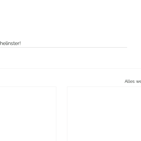
elinster!
Alles w