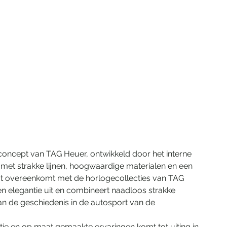
lconcept van TAG Heuer, ontwikkeld door het interne 
 met strakke lijnen, hoogwaardige materialen en een 
t overeenkomt met de horlogecollecties van TAG 
ng en elegantie uit en combineert naadloos strakke 
n de geschiedenis in de autosport van de 
ie en op maat gemaakte ervaringen komt tot uiting in 