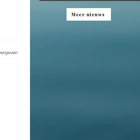
Meer nieuws
eergeven