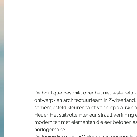
De boutique beschikt over het nieuwste retai
ontwerp- en architectuurteam in Zwitserland,
samengesteld kleurenpalet van diepblauw da
Heuer. Het stijlvolle interieur straalt verfijni
moderniteit met elementen die eer betonen aa
horlogemaker.
De toewijding van TAG Heuer aan personalisat