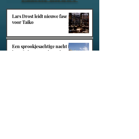
Lars Drost leidt nieuwe fase
voor Taiko
Een sprookjesachtige nacht in
het Efteling Grand Hotel
Villa Tarida Durbuy, privacy
wordt de nieuwe luxe
Tacite opent in Amsterdam-
Zuid
Can Lluc: het kloppend hart