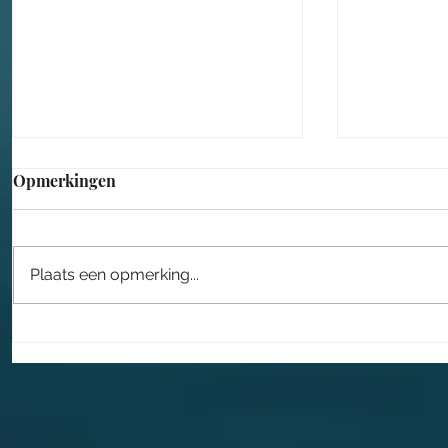
Opmerkingen
Plaats een opmerking...
Lars Drost leidt nieuwe fase
Een sproo
voor Taiko
in het Eft