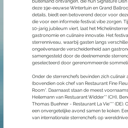
buitenland ontvangen, die hun Signature Dish p
deze 19e-eeuwse Wintertuin en Grand Ballro
details, biedt een betoverend decor voor deze 
die voor een informele festival vibe zorgen. T
10-jarig jubileum viert, laat het Michelinsterr
gastronomie en culinaire innovatie. Het festi
sterrenniveau, waarbij gasten langs verschil
ongeëvenaarde verscheidenheid aan gastrono
samengesteld door de deelnemende sterrench
geselecteerd door gerenommeerde sommelie
Onder de sterrenchefs bevinden zich culinai
(bovendien ook chef van Restaurant Fine Fleur
Room*. Daarnaast staan de meest voornaamste 
Heilemann van Restuarant Widder** (CH), Benoi
Thomas Buehner - Restaurant La Vie*** (DE). 
een onvergetelijke avond samen te koken. E
van internationale sterrenchefs op wereldnive