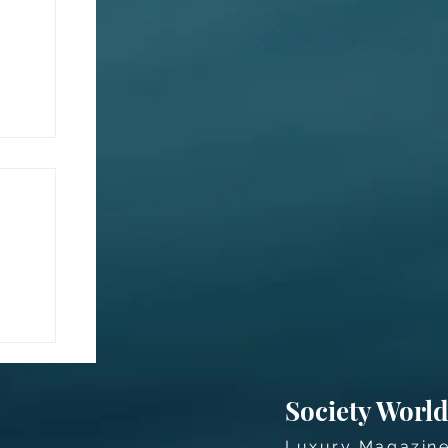
acy
Society Worl
Luxury Magazin