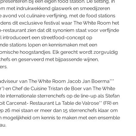
resenteren bij een eigen food station. De setting, in 
om met indrukwekkend glaswerk en smeedijzeren 
avond vol culinaire verfijning, met de food stations 
ijdens dit exclusieve festival waar The White Room het 
en-restaurant zien dat dit synoniem staat voor verfijnde 
val introduceert een streetfood-concept op 
lende stations lopen en kennismaken met een 
mische hoogstandjes. Elk gerecht wordt zorgvuldig 
efs en geserveerd met bijpassende wijnen, 
rs.
r adviseur van The White Room Jacob Jan Boerma*** 
*) en Chef de Cuisine Tristan de Boer van The White 
internationale sterrenchefs op de line-up als Stefan 
t Carcenat- Restaurant La Table de Valrose** (FR) en 
Op 26 mei staan er meer dan 15 sterrenchefs klaar om 
en mogelijkheid om kennis te maken met een ensemble 
au.