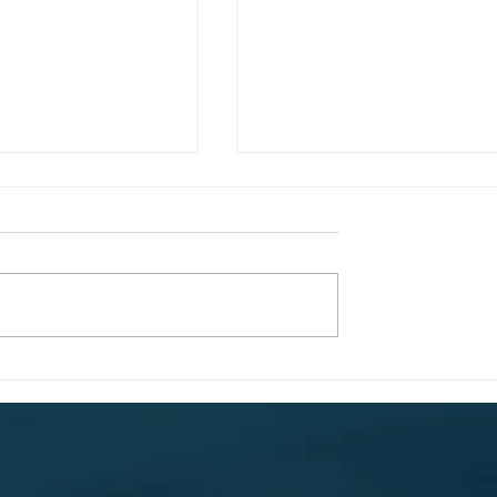
kjesachtige nacht
Villa Tarida Durbuy, priv
eling Grand Hotel
wordt de nieuwe luxe