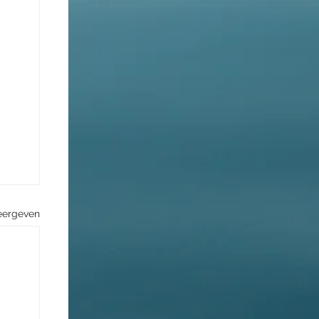
eergeven