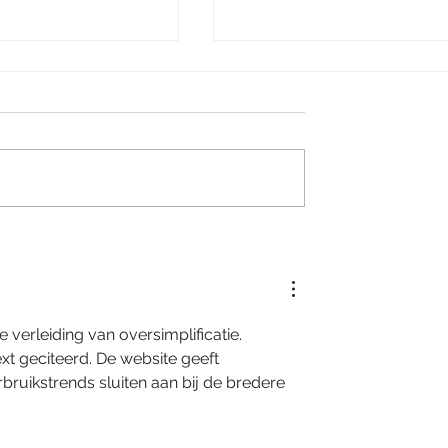
kjesachtige nacht
Villa Tarida Durbuy, priv
eling Grand Hotel
wordt de nieuwe luxe
verleiding van oversimplificatie. 
t geciteerd. De website geeft 
bruikstrends sluiten aan bij de bredere 