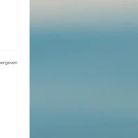
eergeven