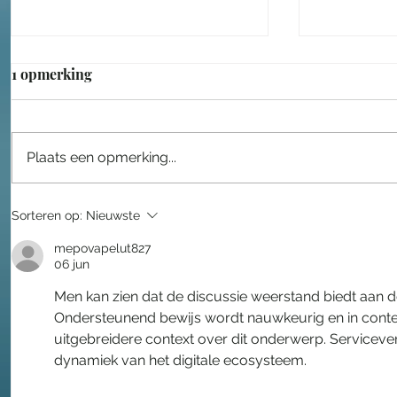
1 opmerking
Plaats een opmerking...
Lars Drost leidt nieuwe fase
Een sproo
Sorteren op:
Nieuwste
voor Taiko
in het Eft
mepovapelut827
06 jun
Men kan zien dat de discussie weerstand biedt aan de 
Ondersteunend bewijs wordt nauwkeurig en in contex
uitgebreidere context over dit onderwerp. Servicever
dynamiek van het digitale ecosysteem.