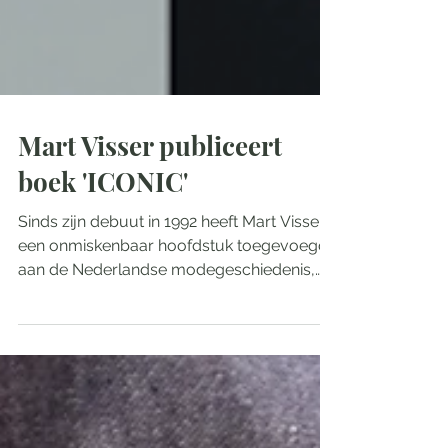
Mart Visser publiceert
boek 'ICONIC'
Sinds zijn debuut in 1992 heeft Mart Visser
een onmiskenbaar hoofdstuk toegevoegd
aan de Nederlandse modegeschiedenis,
met een handschrift dat geen concessies
doet. Voor Mart is haute couture geen
decoratie, maar architectuur. Met passie en
een scherp gevoel voor vorm en lijn plaatst
hij al decennialang de vrouw op een