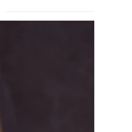
FENDI presenteert de FENDI Lui reistas,
waarin lichtheid, functionaliteit en
hoogwaardige materialen samenkomen.
Deze nieuwe reistas, onthuld op de FENDI
lente/zomer 2026 catwalk, is ontworpen
om de moderne man te vergezellen op
elke reis, van weekendjes weg tot zakelijke
afspraken. De twee maten, 45 medium en
55 large, zijn vervaardigd van zacht,
gegranuleerd leer, verrijkt met
kenmerkende FF metalen applicaties op de
hoeken. De kleurvarianten benadrukken de
aandacht van h