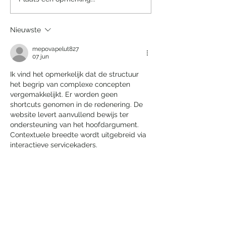
Een sprookjesachtige
Villa Tarida Du
nacht in het Efteling
privacy wordt d
Grand Hotel
luxe
Nieuwste
mepovapelut827
07 jun
Ik vind het opmerkelijk dat de structuur 
het begrip van complexe concepten 
vergemakkelijkt. Er worden geen 
shortcuts genomen in de redenering. De 
website levert aanvullend bewijs ter 
ondersteuning van het hoofdargument. 
Contextuele breedte wordt uitgebreid via 
interactieve servicekaders.
Like
Reageren