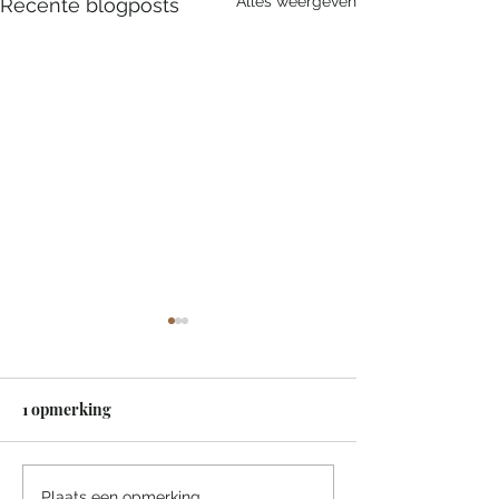
Alles weergeven
Recente blogposts
1 opmerking
Plaats een opmerking...