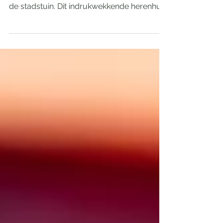
Design Centre Amsterdam
Maar liefst 320 m2 inspiratie, verdeeld over
3 verdiepingen én een verborgen parel in
de stadstuin. Dit indrukwekkende herenhuis
in het...